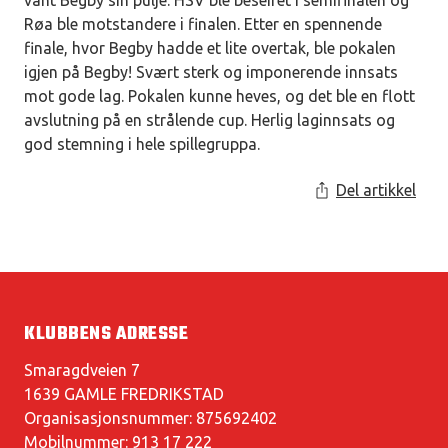
vant Begby sin pulje. HSV ble beseiret i semifinalen og
Røa ble motstandere i finalen. Etter en spennende
finale, hvor Begby hadde et lite overtak, ble pokalen
igjen på Begby! Svært sterk og imponerende innsats
mot gode lag. Pokalen kunne heves, og det ble en flott
avslutning på en strålende cup. Herlig laginnsats og
god stemning i hele spillegruppa.
Del artikkel
KLUBBENS ADRESSE
Smaragdveien 7
1639 GAMLE FREDRIKSTAD
Organisasjonsnummer: 875692402
Mobilnummer: 913 17 222